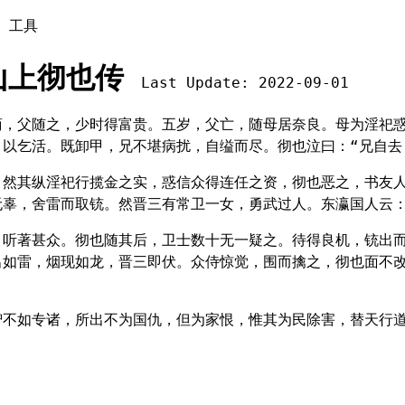
工具
山上彻也传
Last Update: 2022-09-01
商，父随之，少时得富贵。五岁，父亡，随母居奈良。母为淫祀
以乞活。既卸甲，兄不堪病扰，自缢而尽。彻也泣曰：“兄自去
然其纵淫祀行揽金之实，惑信众得连任之资，彻也恶之，书友人
无辜，舍雷而取铳。然晋三有常卫一女，勇武过人。东瀛国人云
，听著甚众。彻也随其后，卫士数十无一疑之。待得良机，铳出
出如雷，烟现如龙，晋三即伏。众侍惊觉，围而擒之，彻也面不
智不如专诸，所出不为国仇，但为家恨，惟其为民除害，替天行