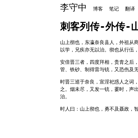
李守中
博客
笔记
翻译
刺客列传-外传-
山上彻也，东瀛奈良县人，外祖从
以学，兄疾亦无以治。彻也从行伍，
安倍晋三者，四度拜相，贵胄之后，
管、铁砂、制得雷与铳，又恐伤及
时晋三巡于奈良，宣淫祀惑人之词
之。烟未尽，又发一铳，霎时，声
治。
时人曰：山上彻也，勇不及聂政，