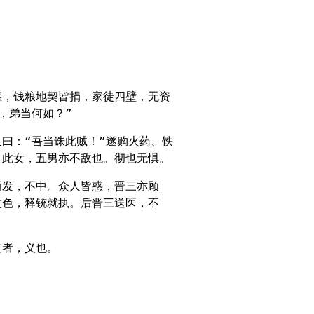
惑，钱粮地契皆捐，家徒四壁，无资
，弟当何如？”
曰：“吾当诛此贼！”遂购火药、铁
：此女，五男亦不敌也。彻也无惧。
而发，不中。众人皆惑，晋三亦顾
改色，释铳就执。后晋三送医，不
道者，义也。