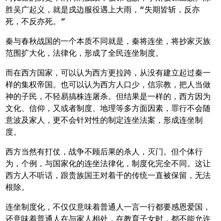
胜吴广起义，就是戍边服役遇上大雨，“失期皆斩，反亦
死，不反亦死。”
秦与春秋战国的一个本质不同就是，秦将连坐，将抄家灭族
范围扩大化，法律化，形成了全民连坐制度。
而在西方国家，可以认为西方更拉跨，从没有建立起过秦一
样的集权帝国。也可以认为西方人口少，信宗教，把人当做
神的子民，不轻易搞株连屠杀。但结果是一样的，西方因为
文化、信仰，又或者制度、地理等多方面因素，罪行不会随
意波及家人，更不会针对性的制定连坐法案，形成连坐制
度。
西方当然有打仗，战争不顾后果的杀人，灭门。但个体行
为，个例，与国家化的连坐法律化，制度化完全不同。这让
西方人不听话，跟贵族国王对着干的传统一直被保留，无法
根除。
连坐制度化，不仅仅意味着普通人一言一行都要感恩爱国，
还意味着普通人在与家人相处，在教育子女时，都不能允许