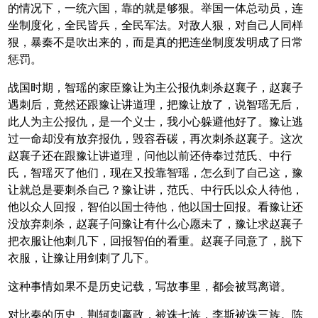
的情况下，一统六国，靠的就是够狠。举国一体总动员，连
坐制度化，全民皆兵，全民军法。对敌人狠，对自己人同样
狠，暴秦不是吹出来的，而是真的把连坐制度发明成了日常
惩罚。
战国时期，智瑶的家臣豫让为主公报仇刺杀赵襄子，赵襄子
遇刺后，竟然还跟豫让讲道理，把豫让放了，说智瑶无后，
此人为主公报仇，是一个义士，我小心躲避他好了。豫让逃
过一命却没有放弃报仇，毁容吞碳，再次刺杀赵襄子。这次
赵襄子还在跟豫让讲道理，问他以前还侍奉过范氏、中行
氏，智瑶灭了他们，现在又投靠智瑶，怎么到了自己这，豫
让就总是要刺杀自己？豫让讲，范氏、中行氏以众人待他，
他以众人回报，智伯以国士待他，他以国士回报。看豫让还
没放弃刺杀，赵襄子问豫让有什么心愿未了，豫让求赵襄子
把衣服让他刺几下，回报智伯的看重。赵襄子同意了，脱下
衣服，让豫让用剑刺了几下。
这种事情如果不是历史记载，写故事里，都会被骂离谱。
对比秦的历史，荆轲刺嬴政，被诛七族，李斯被诛三族。陈