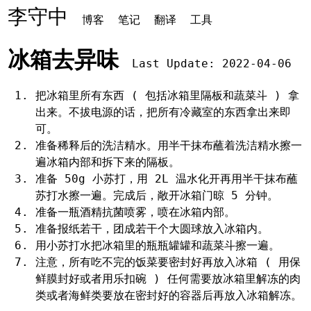
李守中
博客
笔记
翻译
工具
冰箱去异味
Last Update: 2022-04-06
把冰箱里所有东西 ( 包括冰箱里隔板和蔬菜斗 ) 拿
出来。不拔电源的话，把所有冷藏室的东西拿出来即
可。
准备稀释后的洗洁精水。用半干抹布蘸着洗洁精水擦一
遍冰箱内部和拆下来的隔板。
准备 50g 小苏打，用 2L 温水化开再用半干抹布蘸
苏打水擦一遍。完成后，敞开冰箱门晾 5 分钟。
准备一瓶酒精抗菌喷雾，喷在冰箱内部。
准备报纸若干，团成若干个大圆球放入冰箱内。
用小苏打水把冰箱里的瓶瓶罐罐和蔬菜斗擦一遍。
注意，所有吃不完的饭菜要密封好再放入冰箱 ( 用保
鲜膜封好或者用乐扣碗 ) 任何需要放冰箱里解冻的肉
类或者海鲜类要放在密封好的容器后再放入冰箱解冻。